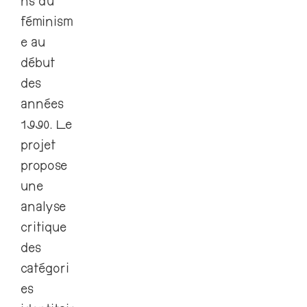
ns du
féminism
e au
début
des
années
1990. Le
projet
propose
une
analyse
critique
des
catégori
es