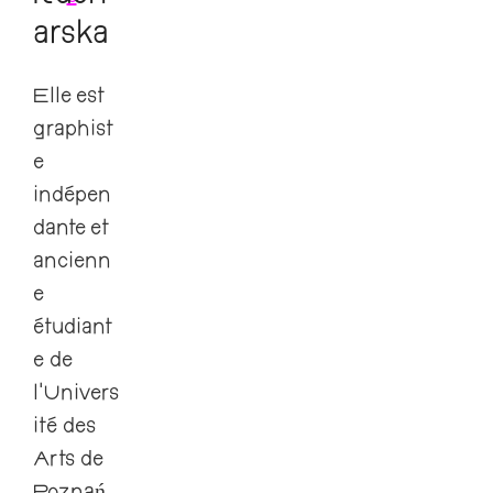
arska
Elle est
graphist
e
indépen
dante et
ancienn
e
étudiant
e de
l’Univers
ité des
Arts de