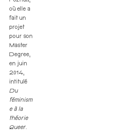
Poznań,
où elle a
fait un
projet
pour son
Master
Degree,
en juin
2014,
intitulé
Du
féminism
e à la
théorie
Queer
.