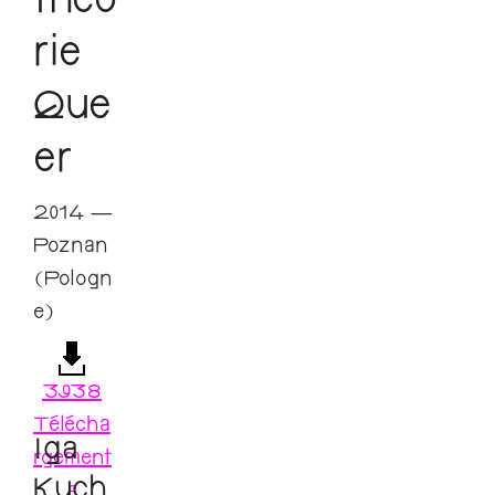
théo
rie
Que
er
2014 —
Poznan
(Pologn
e)
3938
Télécha
Iga
rgement
Kuch
s