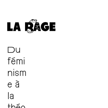
Du
fémi
nism
e à
la