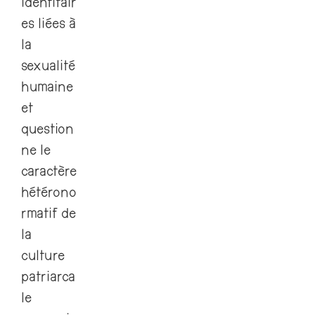
identitair
es liées à
la
sexualité
humaine
et
question
ne le
caractère
hétérono
rmatif de
la
culture
patriarca
le