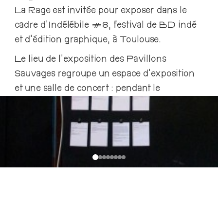
La Rage est invitée pour exposer dans le
cadre d’Indélébile #8, festival de BD indé
et d’édition graphique, à Toulouse.
Le lieu de l’exposition des Pavillons
Sauvages regroupe un espace d’exposition
et une salle de concert : pendant le
vernissage le 7 mai, stands de sérigraphie et
de fanzine féministes ont pris place dans
l’espace d’exposition ! La soirée s’est
poursuivit avec les concerts de Cha.Ne.Ca,
Émasculation, Vices et Râlements Déviant et
Grace et Volupté Van Van. Plus de 250
personnes sont venues au vernissage, un
très gros succès !