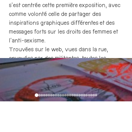
s’est centrée cette première exposition, avec
comme volonté celle de partager des
inspirations graphiques différentes et des
messages forts sur les droits des femmes et
l’anti-sexisme.
Trouvées sur le web, vues dans la rue,
envoyées par des militantes, toutes les
affiches ont été sérigraphiées par la Rage a
l’atelier du 6b.
Toutes crées par des femmes ou personnes
trans, elles sont le reflet des luttes actuelles :
droit a l’avortement au Chili, lutte contre le
harcèlement de rue en France, en Belgique,
contre les injonctions corporelles
permanentes au Brésil, contre la transphobie