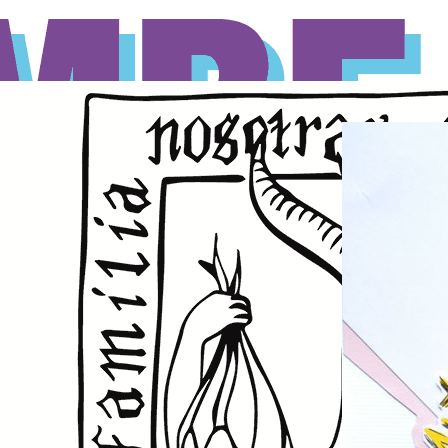
s dégommeuses
La Plag
corps